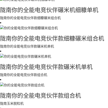
陇南你的全能电竞伙伴碾米机细糠单机
陇南你的全能电竞伙伴款细糠碾米组合机
陇南你的全能电竞伙伴款细糠碾米组合机
陇南你的全能电竞伙伴款碾米机单机
陇南你的全能电竞伙伴款碾米机单机
陇南你的全能电竞伙伴款组合机
陇南你的全能电竞伙伴款组合机
陇南玉米脱粒机