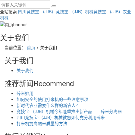
全站搜索
四川竞技宝·（JJB）
竞技宝·（JJB）机械
竞技宝·（JJB）农业
机械
关于我们
当前位置：
首页
> 关于我们
关于我们
关于我们
推荐新闻
Recommend
碎米妙用
如何安全的使用打米机的一些注意事项
新时代农业需要什么样的新农人？
竞技宝·（JJB）机械今年隆重推出新产品——碎米分离器
四川竞技宝·（JJB）机械教您如何充分利用碎米
打米机提高碾米质量的方法