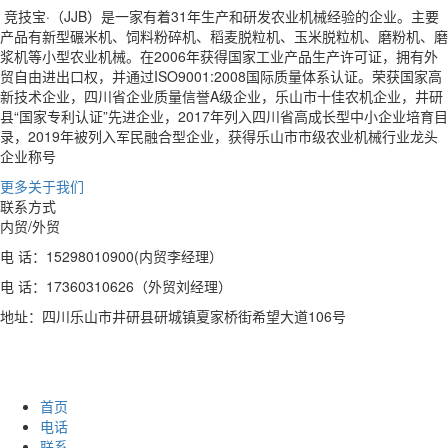
竞技宝·（JJB）是一家有着31年生产和研发农业机械经验的企业。主要
产品有新型碾米机、饲料粉碎机、稻麦脱粒机、玉米脱粒机、磨粉机、磨
浆机等小型农业机械。在2006年获得国家工业产品生产许可证，拥有外
贸自由进出口权，并通过ISO9001:2008国际质量体系认证。荣获国家高
新技术企业，四川省企业质量信誉A级企业，乐山市十佳农机企业，井研
县“国家专利认证”先进企业，2017年列入四川省高成长型中小企业培育目
录，2019年被列入军民融合型企业，获得乐山市市级农业机械行业龙头
企业称号
。
更多关于我们
联系方式
内贸/外贸
电 话：15298010900(内贸李经理）
电 话：17360310626（外贸刘经理）
地址：四川乐山市井研县研城镇夏家桥街希望大道106号
首页
电话
联系