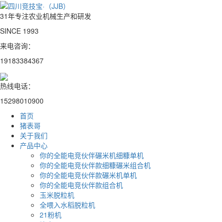
31年专注农业机械生产和研发
SINCE 1993
来电咨询：
19183384367
热线电话：
15298010900
首页
猪表哥
关于我们
产品中心
你的全能电竞伙伴碾米机细糠单机
你的全能电竞伙伴款细糠碾米组合机
你的全能电竞伙伴款碾米机单机
你的全能电竞伙伴款组合机
玉米脱粒机
全喂入水稻脱粒机
21粉机