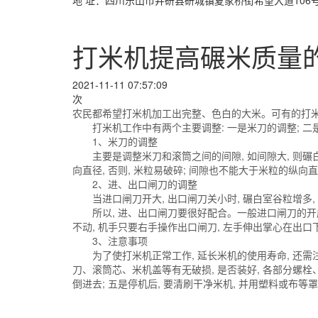
打米机提高碾米质量
2021-11-11 07:57:09
次
农民都希望打米机加工出完整、色白的大米。可有的打米机
打米机工作中有两个主要调整: 一是米刀的调整; 二
1、米刀的调整
主要是调整米刀和滚筒之间的间隙, 如间隙大, 则碾白
向直径, 否则, 米粒易破碎; 间隙也不能大于米粒的纵向
2、进、出口闸刀的调整
当进口闸刀开大, 出口闸刀关小时, 碾白室谷粒增多, 其
所以, 进、出口闸刀要很好配合。一般进口闸刀的开度可控制
不动, 机手只要右手操作出口闸刀, 左手伸出掌心在出口下
3、注意事项
为了使打米机正常工作, 延长米机的使用寿命, 还需注
刀、滚筒芯、米机盖等有无破损, 是否装好, 各部分螺栓、螺
倒进去; 五是停机后, 要清刷干净米机, 并用塑料或布等