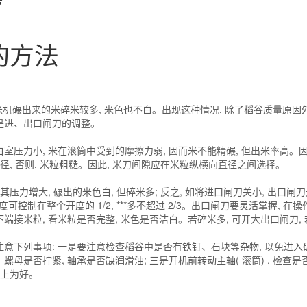
的方法
碾出来的米碎米较多, 米色也不白。出现这种情况, 除了稻谷质量原因
是进、出口闸刀的调整。
室压力小, 米在滚筒中受到的摩擦力弱, 因而米不能精碾, 但出米率高。
直径, 否则, 米粒粗糙。因此, 米刀间隙应在米粒纵横向直径之间选择。
压力增大, 碾出的米色白, 但碎米多; 反之, 如将进口闸刀关小, 出口闸刀
在整个开度的 1/2, ***多不超过 2/3。出口闸刀要灵活掌握, 在
端接米粒, 看米粒是否完整, 米色是否洁白。若碎米多, 可开大出口闸刀,
意下列事项: 一是要注意检查稻谷中是否有铁钉、石块等杂物, 以免进入
母是否拧紧, 轴承是否缺润滑油; 三是开机前转动主轴( 滚筒) , 检查是
罩上为好。