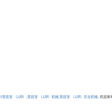
川竞技宝·（JJB）
,
竞技宝·（JJB）机械
,
竞技宝·（JJB）农业机械
, 欢迎