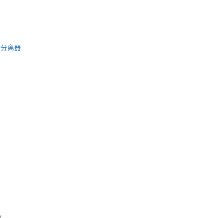
米分离器
号