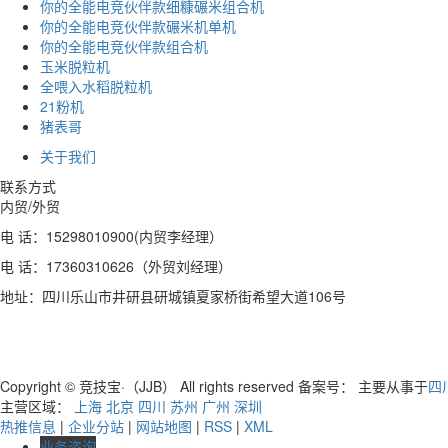
你的全能电竞伙伴款细糠碾米组合机
你的全能电竞伙伴款碾米机单机
你的全能电竞伙伴款组合机
玉米脱粒机
全喂入水稻脱粒机
21粉机
猪表哥
关于我们
联系方式
内贸/外贸
电 话：15298010900(内贸李经理）
电 话：17360310626（外贸刘经理）
地址：四川乐山市井研县研城镇夏家桥街希望大道106号
Copyright © 竞技宝·（JJB） All rights reserved 备案号：
主要从事于
四
主营区域：
上海
北京
四川
苏州
广州
深圳
热推信息
|
企业分站
|
网站地图
|
RSS
|
XML
业务咨询