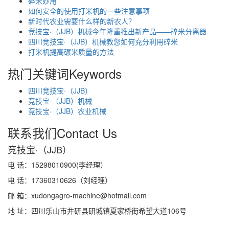
碎米妙用
如何安全的使用打米机的一些注意事项
新时代农业需要什么样的新农人？
竞技宝·（JJB）机械今年隆重推出新产品——碎米分离器
四川竞技宝·（JJB）机械教您如何充分利用碎米
打米机提高碾米质量的方法
热门关键词
Keywords
四川竞技宝·（JJB）
竞技宝·（JJB）机械
竞技宝·（JJB）农业机械
联系我们
Contact Us
竞技宝·（JJB）
电 话：15298010900(李经理）
电 话：17360310626（刘经理）
邮 箱：xudongagro-machine@hotmail.com
地 址：四川乐山市井研县研城镇夏家桥街希望大道106号