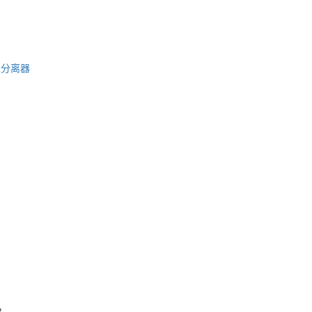
米分离器
号