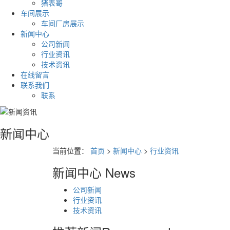
猪表哥
车间展示
车间厂房展示
新闻中心
公司新闻
行业资讯
技术资讯
在线留言
联系我们
联系
新闻中心
当前位置：
首页
>
新闻中心
>
行业资讯
新闻中心
News
公司新闻
行业资讯
技术资讯