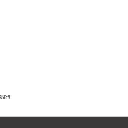
来电咨询！