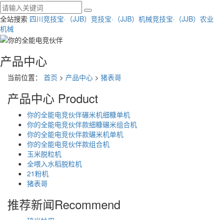
全站搜索
四川竞技宝·（JJB）
竞技宝·（JJB）机械
竞技宝·（JJB）农业
机械
产品中心
当前位置：
首页
>
产品中心
>
猪表哥
产品中心
Product
你的全能电竞伙伴碾米机细糠单机
你的全能电竞伙伴款细糠碾米组合机
你的全能电竞伙伴款碾米机单机
你的全能电竞伙伴款组合机
玉米脱粒机
全喂入水稻脱粒机
21粉机
猪表哥
推荐新闻
Recommend