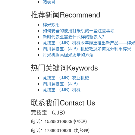
猪表哥
推荐新闻
Recommend
碎米妙用
如何安全的使用打米机的一些注意事项
新时代农业需要什么样的新农人？
竞技宝·（JJB）机械今年隆重推出新产品——碎
四川竞技宝·（JJB）机械教您如何充分利用碎米
打米机提高碾米质量的方法
热门关键词
Keywords
竞技宝·（JJB）农业机械
四川竞技宝·（JJB）
竞技宝·（JJB）机械
联系我们
Contact Us
竞技宝·（JJB）
电 话：15298010900(李经理）
电 话：17360310626（刘经理）