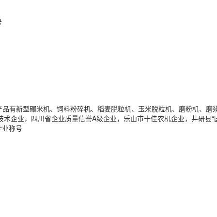
号
要产品有新型碾米机、饲料粉碎机、稻麦脱粒机、玉米脱粒机、磨粉机、磨
家高新技术企业，四川省企业质量信誉A级企业，乐山市十佳农机企业，井研县
企业称号
。