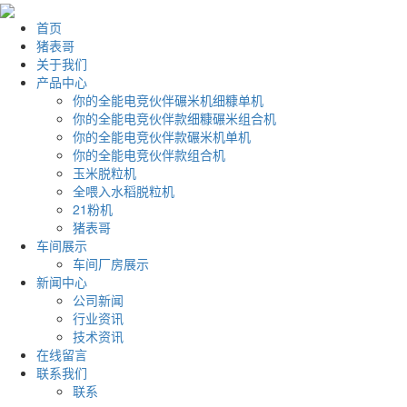
首页
猪表哥
关于我们
产品中心
你的全能电竞伙伴碾米机细糠单机
你的全能电竞伙伴款细糠碾米组合机
你的全能电竞伙伴款碾米机单机
你的全能电竞伙伴款组合机
玉米脱粒机
全喂入水稻脱粒机
21粉机
猪表哥
车间展示
车间厂房展示
新闻中心
公司新闻
行业资讯
技术资讯
在线留言
联系我们
联系