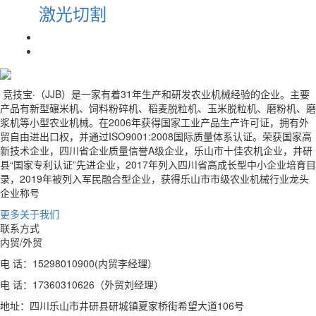
激光切割
竞技宝·（JJB）是一家有着31年生产和研发农业机械经验的企业。主要
产品有新型碾米机、饲料粉碎机、稻麦脱粒机、玉米脱粒机、磨粉机、磨
浆机等小型农业机械。在2006年获得国家工业产品生产许可证，拥有外
贸自由进出口权，并通过ISO9001:2008国际质量体系认证。荣获国家高
新技术企业，四川省企业质量信誉A级企业，乐山市十佳农机企业，井研
县“国家专利认证”先进企业，2017年列入四川省高成长型中小企业培育目
录，2019年被列入军民融合型企业，获得乐山市市级农业机械行业龙头
企业称号
。
更多关于我们
联系方式
内贸/外贸
电 话：15298010900(内贸李经理）
电 话：17360310626（外贸刘经理）
地址：四川乐山市井研县研城镇夏家桥街希望大道106号