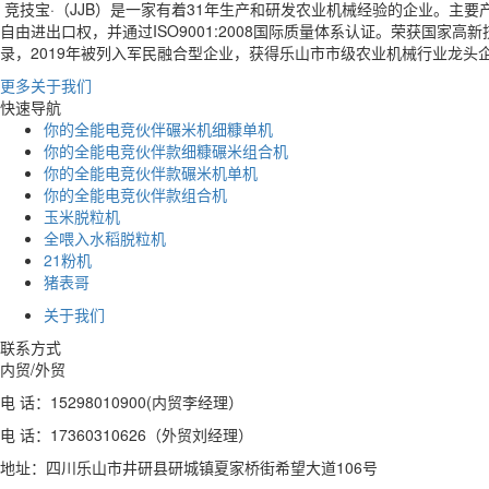
竞技宝·（JJB）是一家有着31年生产和研发农业机械经验的企业。主
自由进出口权，并通过ISO9001:2008国际质量体系认证。荣获国
录，2019年被列入军民融合型企业，获得乐山市市级农业机械行业龙头
更多关于我们
快速导航
你的全能电竞伙伴碾米机细糠单机
你的全能电竞伙伴款细糠碾米组合机
你的全能电竞伙伴款碾米机单机
你的全能电竞伙伴款组合机
玉米脱粒机
全喂入水稻脱粒机
21粉机
猪表哥
关于我们
联系方式
内贸/外贸
电 话：15298010900(内贸李经理）
电 话：17360310626（外贸刘经理）
地址：四川乐山市井研县研城镇夏家桥街希望大道106号