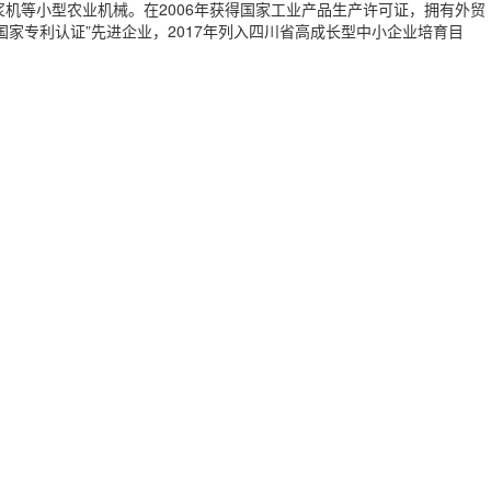
浆机等小型农业机械。在2006年获得国家工业产品生产许可证，拥有外贸
“国家专利认证”先进企业，2017年列入四川省高成长型中小企业培育目