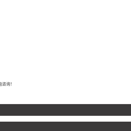
来电咨询！