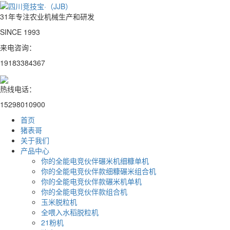
31年专注农业机械生产和研发
SINCE 1993
来电咨询：
19183384367
热线电话：
15298010900
首页
猪表哥
关于我们
产品中心
你的全能电竞伙伴碾米机细糠单机
你的全能电竞伙伴款细糠碾米组合机
你的全能电竞伙伴款碾米机单机
你的全能电竞伙伴款组合机
玉米脱粒机
全喂入水稻脱粒机
21粉机