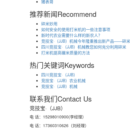
猪表哥
推荐新闻
Recommend
碎米妙用
如何安全的使用打米机的一些注意事项
新时代农业需要什么样的新农人？
竞技宝·（JJB）机械今年隆重推出新产品——碎
四川竞技宝·（JJB）机械教您如何充分利用碎米
打米机提高碾米质量的方法
热门关键词
Keywords
四川竞技宝·（JJB）
竞技宝·（JJB）农业机械
竞技宝·（JJB）机械
联系我们
Contact Us
竞技宝·（JJB）
电 话：15298010900(李经理）
电 话：17360310626（刘经理）