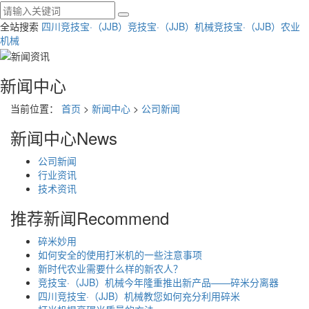
全站搜索
四川竞技宝·（JJB）
竞技宝·（JJB）机械
竞技宝·（JJB）农业
机械
新闻中心
当前位置：
首页
>
新闻中心
>
公司新闻
新闻中心
News
公司新闻
行业资讯
技术资讯
推荐新闻
Recommend
碎米妙用
如何安全的使用打米机的一些注意事项
新时代农业需要什么样的新农人？
竞技宝·（JJB）机械今年隆重推出新产品——碎米分离器
四川竞技宝·（JJB）机械教您如何充分利用碎米