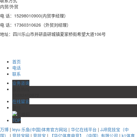
联系方式
内贸/外贸
电 话：15298010900(内贸李经理）
电 话：17360310626（外贸刘经理）
地址：四川乐山市井研县研城镇夏家桥街希望大道106号
首页
电话
联系
业务咨询
服务热线
15282450872
在线留言
微信
TOP
万博
|
leyu·乐鱼(中国)体育官方网站
|
华亿在线平台
|
JJB竞技宝（中
国）
|
竞技宝网
|
竞技宝
|
【华亿体育电竞】（中国）有限公司
|
k1体育