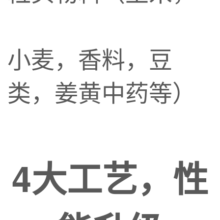
小麦，香
料，豆
类，姜黄中药等）
4大工艺，性