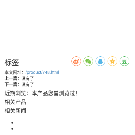
标签
本文网址：
/product/748.html
上一篇：
没有了
下一篇：
没有了
近期浏览：本产品您曾浏览过！
相关产品
相关新闻