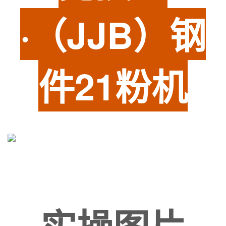
·（JJB）钢
件21粉机
实操图片